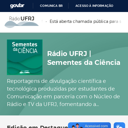
COMUNICA BR
ACESSO À INFORMAÇÃO
P
IR
FRJ FM em 88,9 MHz!
•
Está aberta chamada pública para sele
PARA
O
CONTEÚDO
Rádio UFRJ |
Sementes da Ciência
Reportagens de divulgação científica e
tecnológica produzidas por estudantes de
Comunicação em parceria com o Núcleo de
Rádio e TV da UFRJ, fomentando a
circulação do conhecimento produzido no
âmbito da universidade. A reprodução é
livre mediante crédito.