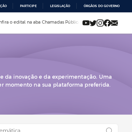
AÇÃO
PARTICIPE
LEGISLAÇÃO
ÓRGÃOS DO GOVERNO
ra o edital na aba Chamadas Públicas
•
Também está aberta c
ente da inovação e da experimentação. Uma
uer momento na sua plataforma preferida.