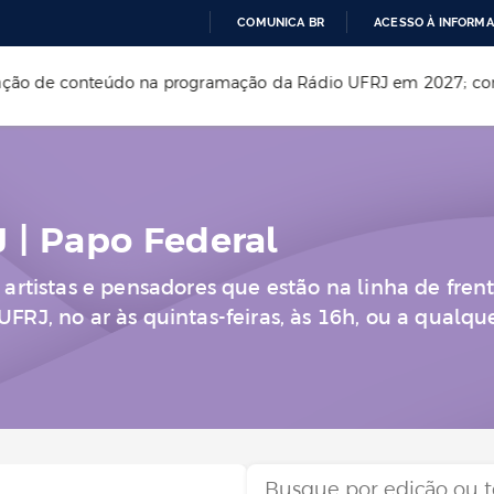
COMUNICA BR
ACESSO À INFORM
IR
ação de conteúdo na programação da Rádio UFRJ em 2027; confi
PARA
O
CONTEÚDO
 | Papo Federal
 artistas e pensadores que estão na linha de fr
FRJ, no ar às quintas-feiras, às 16h, ou a qualq