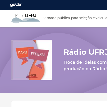
,9 MHz!
•
Está aberta chamada pública para seleção e veicul
Rádio UFRJ
Troca de ideias com
produção da Rádio U