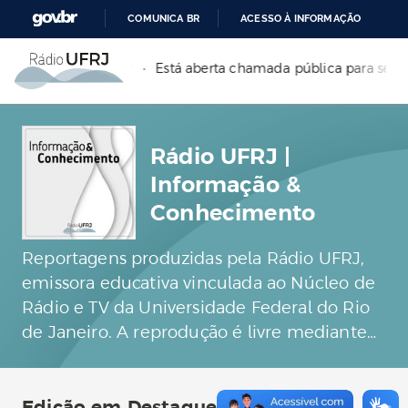
COMUNICA BR
ACESSO À INFORMAÇÃO
P
IR
RJ FM em 88,9 MHz!
•
Está aberta chamada pública para sele
PARA
O
CONTEÚDO
Rádio UFRJ |
Informação &
Conhecimento
Reportagens produzidas pela Rádio UFRJ,
emissora educativa vinculada ao Núcleo de
Rádio e TV da Universidade Federal do Rio
de Janeiro. A reprodução é livre mediante
crédito.